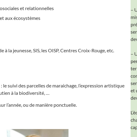
ociales et relationnelles
– 
mi
e et aux écosystèmes
pré
se
dev
e à la jeunesse, SIS, les OISP, Centres Croix-Rouge, etc.
– 
pe
ter
co
ser
le suivi des parcelles de maraichage, l’expression artistique
et 
tien à la biodiversité, …
de
sur l’année, ou de manière ponctuelle.
L’é
cha
cap