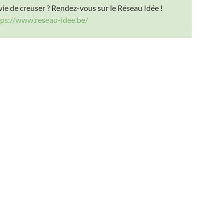
ie de creuser ? Rendez-vous sur le Réseau Idée !
tps://www.reseau-idee.be/