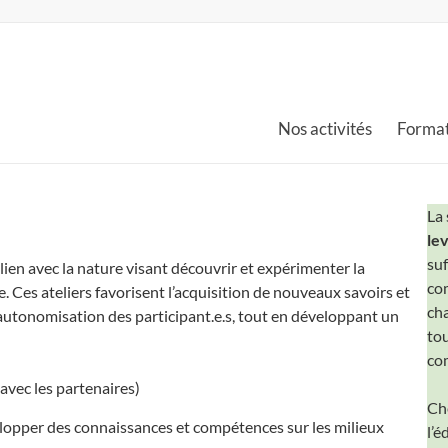
Nos activités
Format
La 
le
suf
lien avec la nature visant découvrir et expérimenter la
com
e. Ces ateliers favorisent l’acquisition de nouveaux savoirs et
cha
 l’autonomisation des participant.e.s, tout en développant un
tou
com
 avec les partenaires)
Che
velopper des connaissances et compétences sur les milieux
l’é