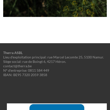
Therra ASBL
Lieu d'exploitation principal: rue Marcel Lecomte 25, 5100 Namur.
Siège social: rue de Boingt 6, 4217 Héron.
contact@therra.be
N° d'entreprise: 0811 584 449
IBAN: BE95 7320 2059 3858