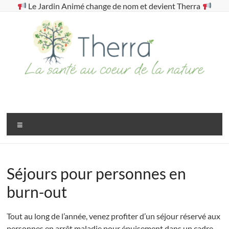
Aller
Le Jardin Animé change de nom et devient Therra
au
contenu
Therra
La
santé
Menu
au
coeur
de
Séjours pour personnes en
la
nature
burn-out
Tout au long de l’année, venez profiter d’un séjour réservé aux
personnes en arrêt maladie pour épuisement dans un cadre